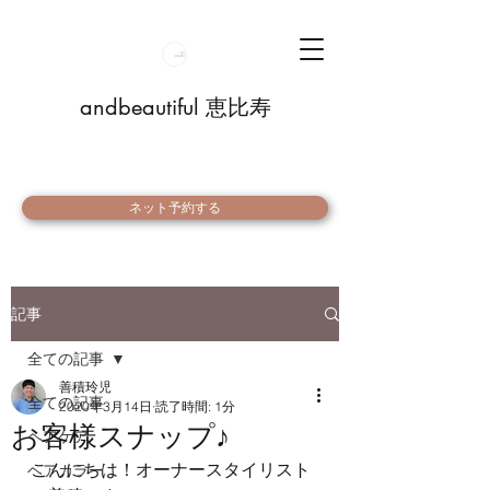
andbeautiful 恵比寿
ネット予約する
記事
全ての記事
善積玲児
全ての記事
2020年3月14日
読了時間: 1分
お客様スナップ♪
ヘアケア
こんにちは！オーナースタイリスト
ヘアカラー