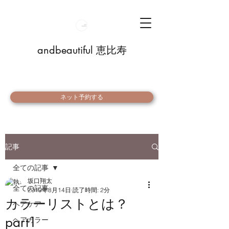
andbeautiful 恵比寿
ネット予約する
記事
全ての記事
坂口翔太
全ての記事
2019年8月14日
読了時間: 2分
カラーリストとは？
ヘアケア
part1
ヘアカラー