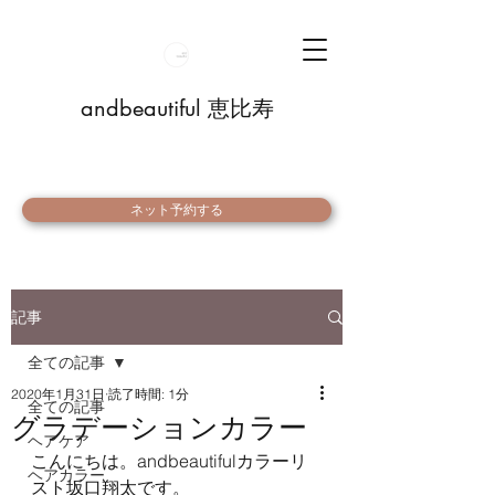
andbeautiful 恵比寿
ネット予約する
記事
全ての記事
2020年1月31日
読了時間: 1分
全ての記事
グラデーションカラー
ヘアケア
こんにちは。andbeautifulカラーリ
ヘアカラー
スト坂口翔太です。