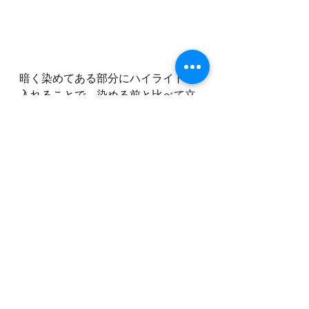
暗く染めてある部分にハイライトを
入れることで、染める前と比べて立
体感が出ます！
春夏にかけて雰囲気を変えたい！明
るくしたい方にもオススメですね！
明日から2月が始まります！
春夏に向けて明るくしてみてはいか
がですか？？
アンビューカラーリスト坂口翔太