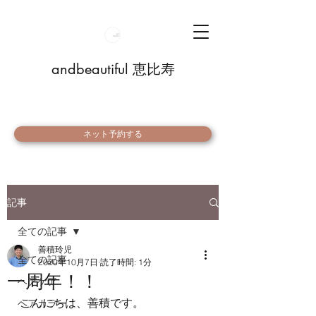
andbeautiful 恵比寿
ネット予約する
記事
全ての記事
善積玲児
全ての記事
2020年10月7日
読了時間: 1分
一周年！！
ヘアケア
こんにちは、善積です。
ヘアカラー