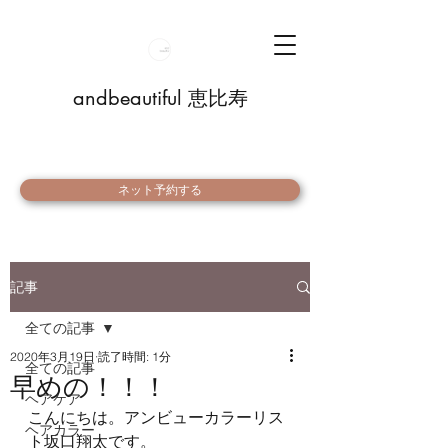
andbeautiful 恵比寿
ネット予約する
記事
全ての記事
2020年3月19日
読了時間: 1分
全ての記事
早めの！！！
ヘアケア
こんにちは。アンビューカラーリス
ヘアカラー
ト坂口翔太です。