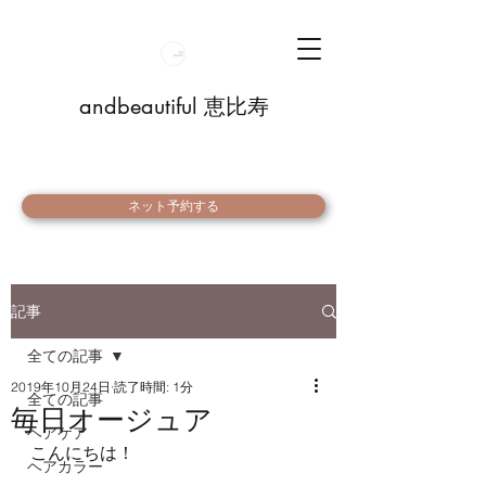
andbeautiful 恵比寿
ネット予約する
記事
全ての記事
2019年10月24日
読了時間: 1分
全ての記事
毎日オージュア
ヘアケア
こんにちは！
ヘアカラー