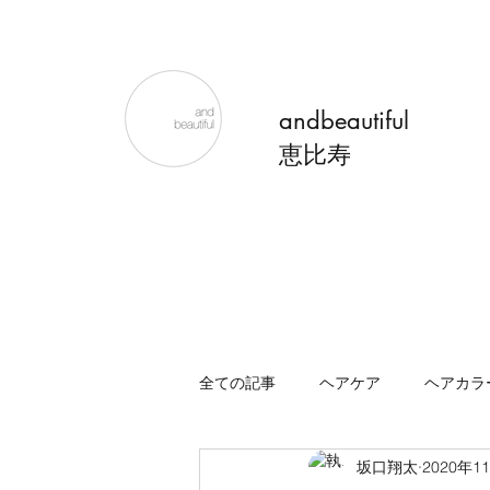
andbeautiful
恵比寿
全ての記事
ヘアケア
ヘアカラ
坂口翔太
2020年1