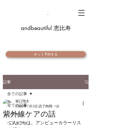
andbeautiful 恵比寿
ネット予約する
記事
全ての記事
坂口翔太
全ての記事
2020年7月3日
読了時間: 1分
紫外線ケアの話
ヘアケア
こんにちは。アンビューカラーリス
ヘアカラー